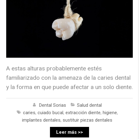
A estas alturas probablemente estés
familiarizado con la amenaza de la caries dental
y la forma en que puede afectar a un solo diente.
Dental Sorias
Salud dental
caries
,
cuiado bucal
,
extracción diente
,
higiene
,
implantes dentales
,
sustituir piezas dentales
Leer más >>