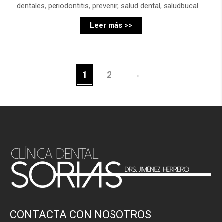
dentales
,
periodontitis
,
prevenir
,
salud dental
,
saludbucal
Leer más >>
1
2
→
CONTACTA CON NOSOTROS