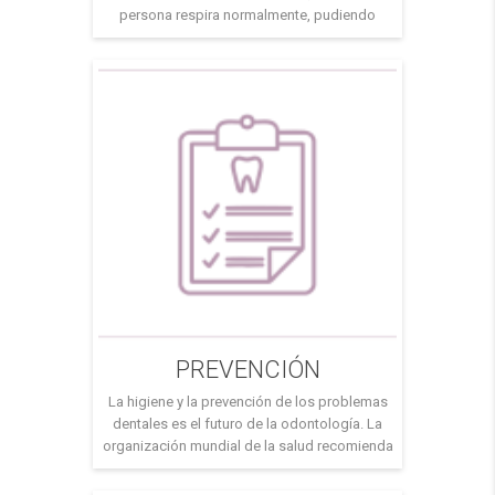
persona respira normalmente, pudiendo
responder a las órdenes verbales del cirujano
o del anestesista. “Apaciguar, sosegar,
calmar” Ya puedes perderle el miedo al
dentista. En nuestra clínica te ofrecemos esta
opción para que tu experiencia sea
satisfactoria. Contamos con la […]
PREVENCIÓN
La higiene y la prevención de los problemas
dentales es el futuro de la odontología. La
organización mundial de la salud recomienda
acudir por lo menos una vez al año a la
revisión con un dentista. Desde nuestro centro