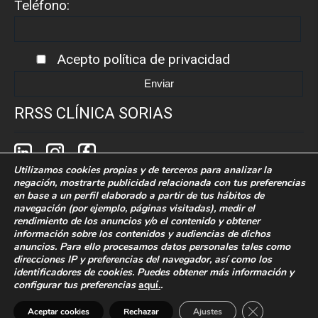
Teléfono:
Acepto
política de privacidad
RRSS CLÍNICA SORIAS
Utilizamos cookies propias y de terceros para analizar la
negación, mostrarte publicidad relacionada con tus preferencias
en base a un perfil elaborado a partir de tus hábitos de
navegación (por ejemplo, páginas visitadas), medir el
rendimiento de los anuncios y/o el contenido y obtener
Política de cookies
Politica de privacidad
información sobre los contenidos y audiencias de dichos
anuncios. Para ello procesamos datos personales tales como
Aaviso legal
direcciones IP y preferencias del navegador, así como los
identificadores de cookies. Puedes obtener más información y
configurar tus preferencias
aquí.
.
Desarrollado por Grupo Idimad.
Especialistas en
Marketing Digital 360
Cerrar el bann
Aceptar cookies
Rechazar
Ajustes