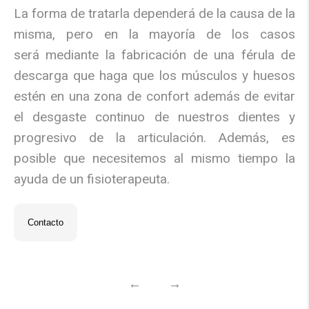
La forma de tratarla depender
á
de la causa de la
misma, pero en la mayor
í
a de los casos
ser
á
mediante la fabricaci
ó
n de una f
é
rula de
descarga que haga que los m
ú
sculos y huesos
est
é
n en una zona de confort además de evitar
el desgaste continuo de nuestros dientes y
progresivo de la articulaci
ó
n. Adem
á
s, es
posible que necesitemos al mismo tiempo la
ayuda de un fisioterapeuta.
Contacto
←
→