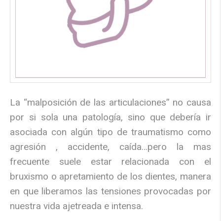
La
“
malposici
ó
n de las articulaciones”
no causa
por si sola una patolog
í
a, sino que deber
í
a ir
asociada con alg
ú
n tipo de traumatismo como
agresi
ó
n , accidente, ca
í
da
…
pero la mas
frecuente suele estar relacionada con el
bruxismo o apretamiento de los dientes, manera
en que liberamos las tensiones provocadas por
nuestra vida ajetreada e intensa.