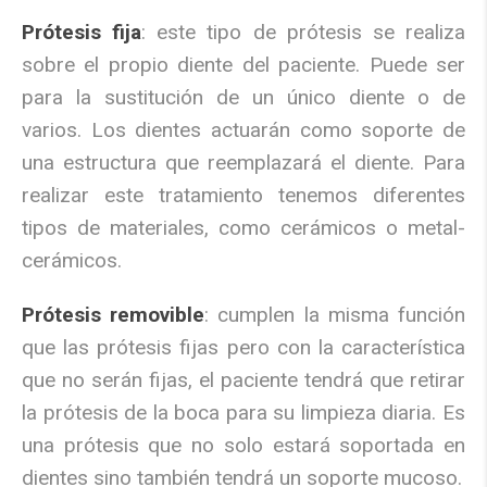
Pr
ó
tesis fija
:
este tipo de pr
ó
tesis se realiza
sobre el propio diente del paciente. Puede ser
para la sustituci
ó
n de un
ú
nico diente o de
varios. Los dientes actuar
á
n como soporte de
una estructura que reemplazar
á
el diente. Para
realizar este tratamiento tenemos diferentes
tipos de materiales, como cer
á
micos o metal-
cer
á
micos.
Pr
ó
tesis removible
:
cumplen la misma funci
ó
n
que las pr
ó
tesis fijas pero con la caracter
í
stica
que no ser
á
n fijas, el paciente tendr
á
que retirar
la pr
ó
tesis de la boca para su limpieza diaria. Es
una pr
ó
tesis que no solo estar
á
soportada en
dientes sino tambi
é
n tendr
á
un soporte mucoso.