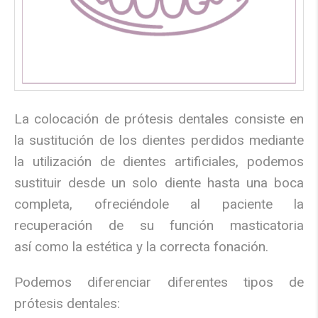
La colocación de prótesis dentales consiste en
la sustituci
ó
n de los dientes perdidos mediante
la utilizaci
ó
n de dientes artificiales, podemos
sustituir desde un solo diente hasta una boca
completa, ofreci
é
ndole al paciente la
recuperaci
ó
n de su funci
ó
n masticatoria
as
í
como la est
é
tica y la correcta fonaci
ó
n.
Podemos diferenciar diferentes tipos de
pr
ó
tesis dentales: