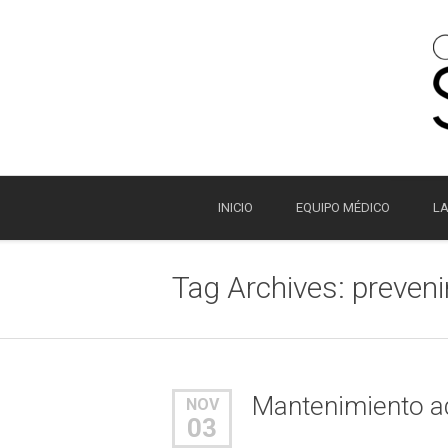
INICIO
EQUIPO MÉDICO
LA
Tag Archives:
preveni
Mantenimiento ad
NOV
03