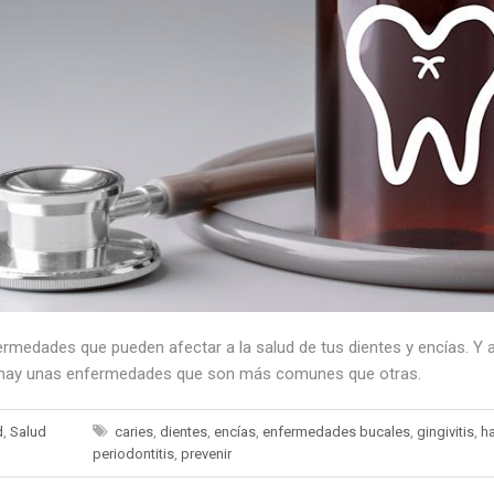
ermedades que pueden afectar a la salud de tus dientes y encías. Y
ue hay unas enfermedades que son más comunes que otras.
d
,
Salud
caries
,
dientes
,
encías
,
enfermedades bucales
,
gingivitis
,
ha
periodontitis
,
prevenir