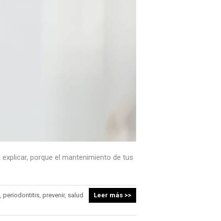
 explicar, porque el mantenimiento de tus
,
periodontitis
,
prevenir
,
salud
Leer más >>