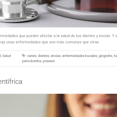
ermedades que pueden afectar a la salud de tus dientes y encías. Y
ue hay unas enfermedades que son más comunes que otras.
d
,
Salud
caries
,
dientes
,
encías
,
enfermedades bucales
,
gingivitis
,
ha
periodontitis
,
prevenir
ntífrica