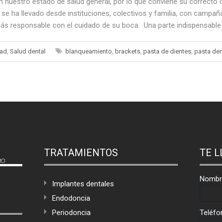
 en nuestro estado de salud general, por lo que conviene su correcto
se ha llevado desde instituciones, colectivos y familia, con campañ
ás responsable con el cuidado de su boca. Una parte indispensable d
dad
,
Salud dental
blanqueamiento
,
brackets
,
pasta de dientes
,
pasta den
TRATAMIENTOS
TE 
Nombr
Implantes dentales
Endodoncia
Periodoncia
Teléfo