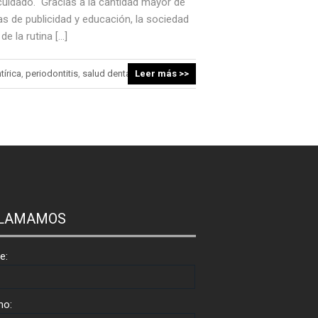
 cuidado. Gracias a la cantidad mayor de
as de publicidad y educación, la sociedad
e la rutina […]
tírica
,
periodontitis
,
salud dental
Leer más >>
LLAMAMOS
e:
no: