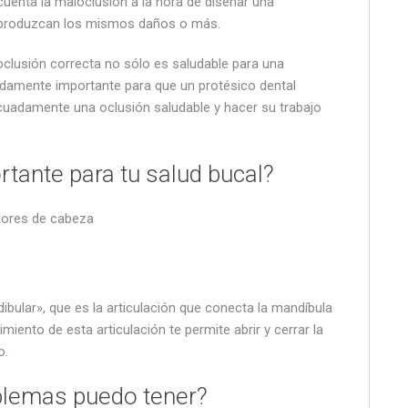
cuenta la maloclusión a la hora de diseñar una
e produzcan los mismos daños o más.
oclusión correcta no sólo es saludable para una
damente importante para que un protésico dental
uadamente una oclusión saludable y hacer su trabajo
rtante para tu salud bucal?
lores de cabeza
bular», que es la articulación que conecta la mandíbula
imiento de esta articulación te permite abrir y cerrar la
o.
blemas puedo tener?