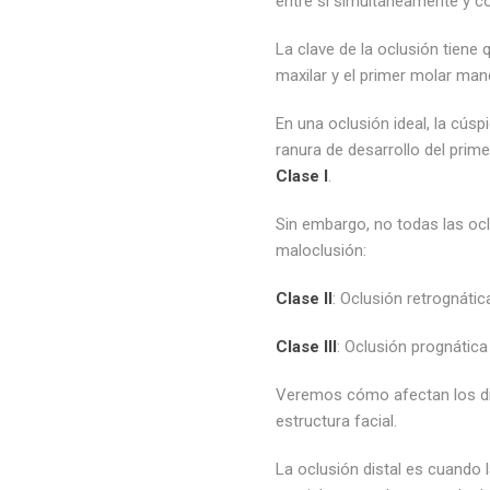
entre sí simultáneamente y c
La clave de la oclusión tiene
maxilar y el primer molar mand
En una oclusión ideal, la cúsp
ranura de desarrollo del pri
Clase I
.
Sin embargo, no todas las ocl
maloclusión:
Clase II
: Oclusión retrognátic
Clase III
: Oclusión prognática
Veremos cómo afectan los dif
estructura facial.
La oclusión distal es cuando 