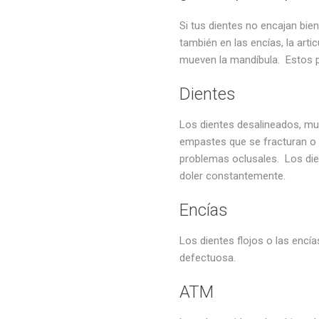
Si tus dientes no encajan bie
también en las encías, la ar
mueven la mandíbula. Estos 
Dientes
Los dientes desalineados, m
empastes que se fracturan o 
problemas oclusales. Los die
doler constantemente.
Encías
Los dientes flojos o las enc
defectuosa.
ATM