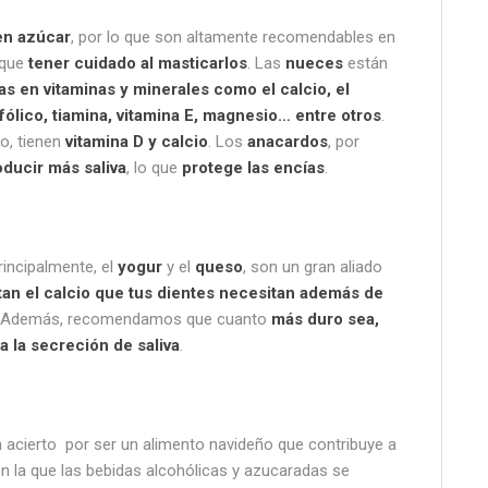
en azúcar
, por lo que son altamente recomendables en
 que
tener cuidado al masticarlos
. Las
nueces
están
as en vitaminas y minerales como el calcio, el
o fólico, tiamina, vitamina E, magnesio… entre otros
.
do, tienen
vitamina D y calcio
. Los
anacardos
, por
oducir más saliva
, lo que
protege las encías
.
rincipalmente, el
yogur
y el
queso
, son un gran aliado
tan el calcio que tus dientes necesitan además de
. Además, recomendamos que cuanto
más duro sea,
a la secreción de saliva
.
n acierto por ser un alimento navideño que contribuye a
en la que las bebidas alcohólicas y azucaradas se