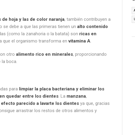
 de hoja y las de color naranja
, también contribuyen a
o se debe a que las primeras tienen un
alto contenido
das (como la zanahoria o la batata) son
ricas en
ia que el organismo transforma en
vitamina A
.
 son otro
alimento rico en minerales
, proporcionando
e la boca.
adas para
limpiar la placa bacteriana y eliminar los
n quedar entre los dientes
. La
manzana
,
n
efecto parecido a lavarte los dientes
ya que, gracias
consigue arrastrar los restos de otros alimentos y