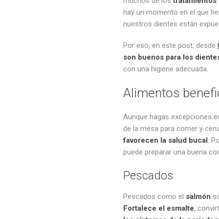
muchos de los
tratamientos 
hay un momento en el que hem
nuestros dientes están expue
Por eso, en este post, desde
son buenos para los diente
con una higiene adecuada.
Alimentos benefi
Aunque hagas excepciones en
de la mesa para comer y cena
favorecen la salud bucal
. P
puede preparar una buena comi
Pescados
Pescados como el
salmón
so
Fortalece el esmalte
, convi