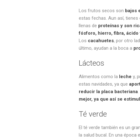
Los frutos secos son
bajos 
estas fechas. Aun así, tienes
llenas de
proteínas y son ric
fósforo, hierro, fibra, ácid
Los
cacahuetes
, por otro la
último, ayudan a la boca a
pr
Lácteos
Alimentos como la
leche
y, p
estas navidades, ya que
apor
reducir la placa bacteriana
mejor, ya que así se estimul
Té verde
El té verde también es un gra
la salud bucal. En una época 