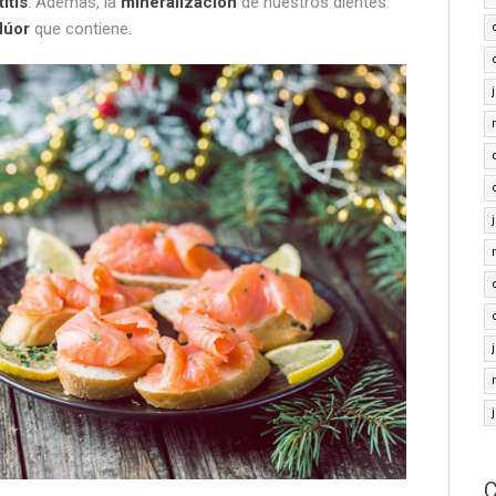
itis
. Además, la
mineralización
de nuestros dientes
lúor
que contiene.
C