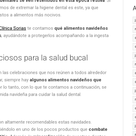
dentales se ven resentidos en esta época festiva
. Si
A
os de extremar la higiene dental es este, ya que
stos a alimentos más nocivos.
Clínica Sorias
te contamos
qué alimentos navideños
s
, ayudándote a protegerlos acompañando a la ingesta
ciosos para la salud bucal
 las celebraciones que nos reúnen a todos alrededor
r, siempre hay
algunos alimentos navideños que
or lo tanto, con lo que te contamos a continuación, se
da navideña para cuidar la salud dental.
n altamente recomendables estas navidades.
rtiéndolo en uno de los pocos productos que
combate