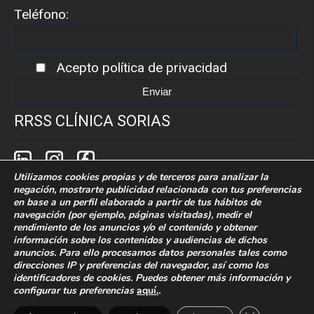
Teléfono:
Acepto
política de privacidad
RRSS CLÍNICA SORIAS
Utilizamos cookies propias y de terceros para analizar la
negación, mostrarte publicidad relacionada con tus preferencias
en base a un perfil elaborado a partir de tus hábitos de
navegación (por ejemplo, páginas visitadas), medir el
rendimiento de los anuncios y/o el contenido y obtener
Política de cookies
Politica de privacidad
información sobre los contenidos y audiencias de dichos
anuncios. Para ello procesamos datos personales tales como
Aaviso legal
direcciones IP y preferencias del navegador, así como los
identificadores de cookies. Puedes obtener más información y
configurar tus preferencias
aquí.
.
Desarrollado por Grupo Idimad.
Especialistas en