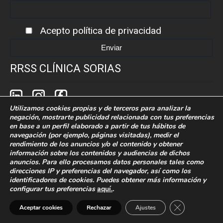
Acepto
política de privacidad
RRSS CLÍNICA SORIAS
Utilizamos cookies propias y de terceros para analizar la
negación, mostrarte publicidad relacionada con tus preferencias
en base a un perfil elaborado a partir de tus hábitos de
navegación (por ejemplo, páginas visitadas), medir el
rendimiento de los anuncios y/o el contenido y obtener
Política de cookies
Politica de privacidad
información sobre los contenidos y audiencias de dichos
anuncios. Para ello procesamos datos personales tales como
Aaviso legal
direcciones IP y preferencias del navegador, así como los
identificadores de cookies. Puedes obtener más información y
configurar tus preferencias
aquí.
.
Desarrollado por Grupo Idimad.
Especialistas en
Marketing Digital 360
Cerrar el bann
Aceptar cookies
Rechazar
Ajustes