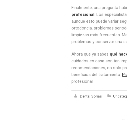
Finalmente, una pregunta hab
profesional
. Los especialist
aunque esto puede variar seg
ortodoncia, problemas periodo
limpiezas más frecuentes. Man
problemas y conservar una so
Ahora que ya sabes
qué hace
cuidados en casa son tan impo
recomendaciones, no solo prot
beneficios del tratamiento.
Pi
profesional.
Dental Sorias
Uncateg
←