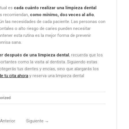
itual es
cada cuánto realizar una limpieza dental
as recomiendan,
como mínimo, dos veces al año
,
ún las necesidades de cada paciente. Las personas con
ntales o alto riesgo de caries pueden necesitar
tener esta rutina es la mejor forma de prevenir
nrisa sana.
r después de una limpieza dental
, recuerda que los
rtantes como la visita al dentista. Siguiendo estas
egerás tus dientes y encías, sino que alargarás los
de tu cita ahora
y reserva una limpieza dental
orized
Anterior
Siguiente
→