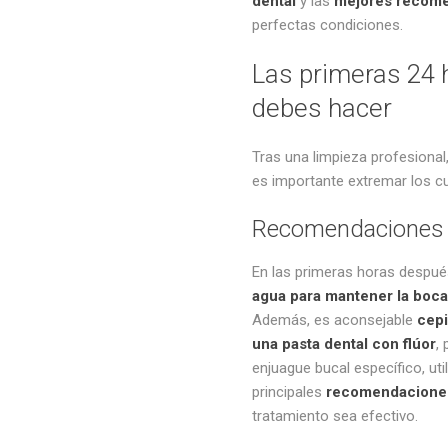
dental
y las
mejores recom
perfectas condiciones.
Las primeras 24 h
debes hacer
Tras una limpieza profesional,
es importante extremar los cu
Recomendaciones q
En las primeras horas despué
agua para mantener la boca 
Además, es aconsejable
cepi
una pasta dental con flúor
,
enjuague bucal específico, uti
principales
recomendaciones
tratamiento sea efectivo.