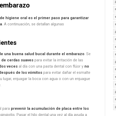
l embarazo
e higiene oral es el primer paso para garantizar
ma
. A continuación, se detallan algunas
ientes
de una buena salud bucal durante el embarazo
. Se
o de cerdas suaves
para evitar la irritación de las
 dos veces
al día con una pasta dental con flúor y
no
después de los vómitos
para evitar dañar el esmalte
 su lugar, enjuagar la boca con agua o con un enjuague
.
al para
prevenir la acumulación de placa entre los
gingivitis. Pasar el hilo dental una vez al día ayuda a