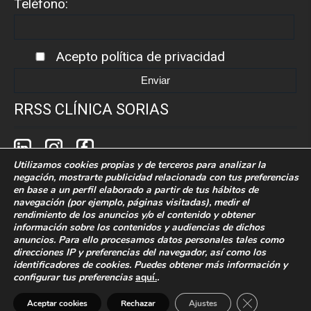
Teléfono:
Acepto
política de privacidad
RRSS CLÍNICA SORIAS
Utilizamos cookies propias y de terceros para analizar la
negación, mostrarte publicidad relacionada con tus preferencias
en base a un perfil elaborado a partir de tus hábitos de
navegación (por ejemplo, páginas visitadas), medir el
rendimiento de los anuncios y/o el contenido y obtener
Política de cookies
Politica de privacidad
información sobre los contenidos y audiencias de dichos
anuncios. Para ello procesamos datos personales tales como
Aaviso legal
direcciones IP y preferencias del navegador, así como los
identificadores de cookies. Puedes obtener más información y
configurar tus preferencias
aquí.
.
Desarrollado por Grupo Idimad.
Especialistas en
Marketing Digital 360
Cerrar el bann
Aceptar cookies
Rechazar
Ajustes